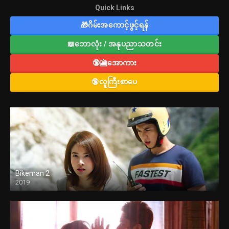
Quick Links
🎁ဂိမ်းအကောင့်ဖွင့်ရန်
📖ဘောလုံး / အနုပညာသတင်း
🔞🎦အောကား
🔞လူကြီးစာပေ
Bikeman 2
2019