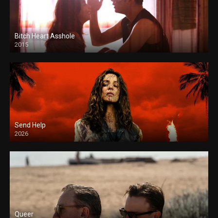
Bitch Heart Asshole
2015
Send Help
2026
Queer