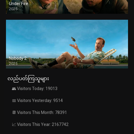
Under Fire
2025
Nobody 2
2025
လည်ပတ်ကြသူများ
👥 Visitors Today: 19013
📅 Visitors Yesterday: 9514
📆 Visitors This Month: 78391
📈 Visitors This Year: 2167742