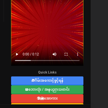
Quick Links
🎁ဂိမ်းအကောင့်ဖွင့်ရန်
📖ဘောလုံး / အနုပညာသတင်း
🔞🎦အောကား
🔞လူကြီးစာပေ