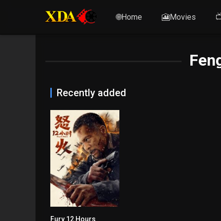
🌐Home
🎦Movies

Fen
Recently added
Fury 12 Hours
n/A