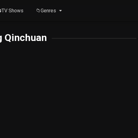
TV Shows
📁Genres
g Qinchuan