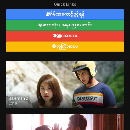
Quick Links
🎁ဂိမ်းအကောင့်ဖွင့်ရန်
📖ဘောလုံး / အနုပညာသတင်း
🔞🎦အောကား
🔞လူကြီးစာပေ
Bikeman 2
2019