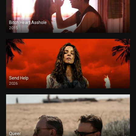
Bitch Heart Asshole
2015
Send Help
2026
Queer