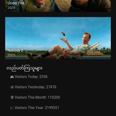
Under Fire
2025
Nobody 2
2025
လည်ပတ်ကြသူများ
👥 Visitors Today: 2336
📅 Visitors Yesterday: 27476
📆 Visitors This Month: 110200
📈 Visitors This Year: 2199551