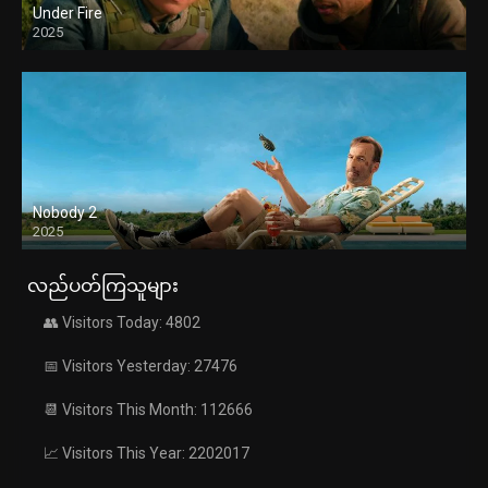
Under Fire
2025
Nobody 2
2025
လည်ပတ်ကြသူများ
👥 Visitors Today: 4802
📅 Visitors Yesterday: 27476
📆 Visitors This Month: 112666
📈 Visitors This Year: 2202017