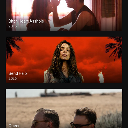
Bitch Heart Asshole
2015
Send Help
2026
Queer