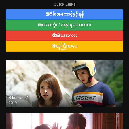
Quick Links
🎁ဂိမ်းအကောင့်ဖွင့်ရန်
📖ဘောလုံး / အနုပညာသတင်း
🔞🎦အောကား
🔞လူကြီးစာပေ
Bikeman 2
2019