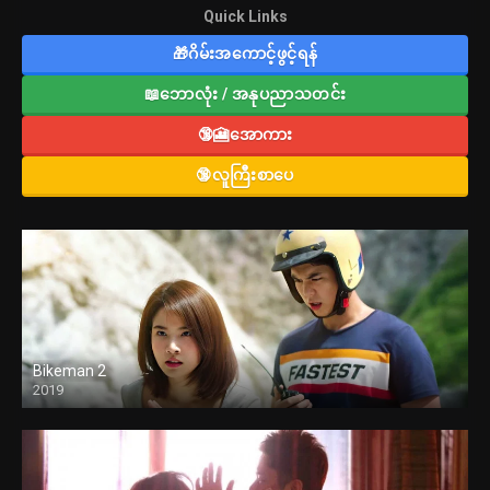
Quick Links
🎁ဂိမ်းအကောင့်ဖွင့်ရန်
📖ဘောလုံး / အနုပညာသတင်း
🔞🎦အောကား
🔞လူကြီးစာပေ
Bikeman 2
2019