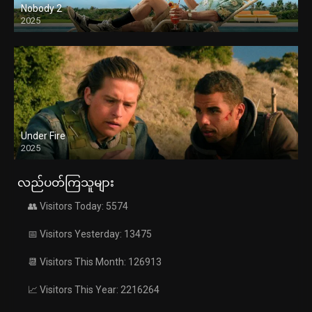
Nobody 2
2025
Under Fire
2025
လည်ပတ်ကြသူများ
👥 Visitors Today: 5574
📅 Visitors Yesterday: 13475
📆 Visitors This Month: 126913
📈 Visitors This Year: 2216264