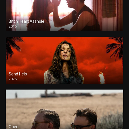
Bitch Heart Asshole
2015
Send Help
2026
Queer