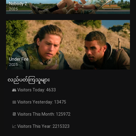
Nobody 2
2025
Under Fire
2025
လည်ပတ်ကြသူများ
👥 Visitors Today: 4633
📅 Visitors Yesterday: 13475
📆 Visitors This Month: 125972
📈 Visitors This Year: 2215323