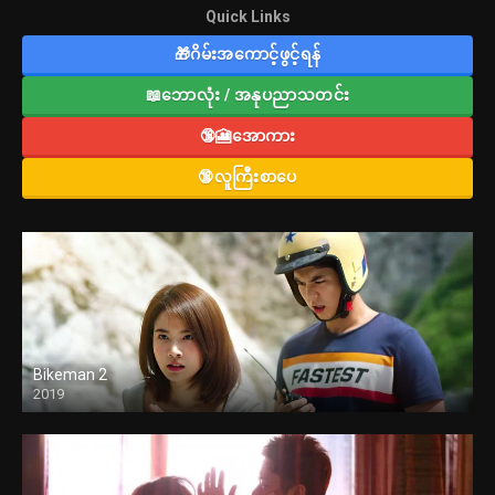
Quick Links
🎁ဂိမ်းအကောင့်ဖွင့်ရန်
📖ဘောလုံး / အနုပညာသတင်း
🔞🎦အောကား
🔞လူကြီးစာပေ
Bikeman 2
2019