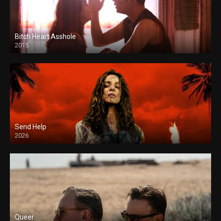
Bitch Heart Asshole
2015
Send Help
2026
Queer