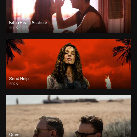
Bitch Heart Asshole
2015
Send Help
2026
Queer