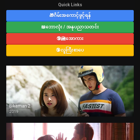
Quick Links
🎁ဂိမ်းအကောင့်ဖွင့်ရန်
📖ဘောလုံး / အနုပညာသတင်း
🔞🎦အောကား
🔞လူကြီးစာပေ
Bikeman 2
2019