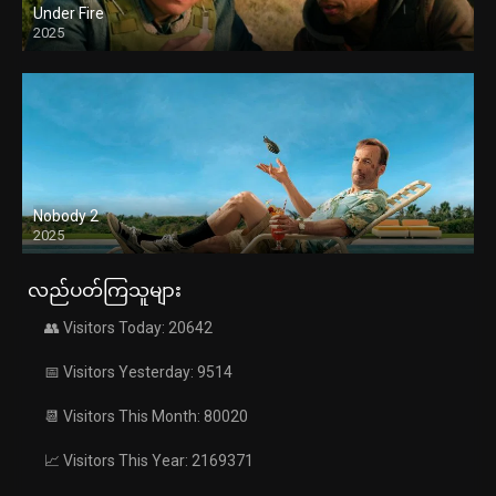
Under Fire
2025
Nobody 2
2025
လည်ပတ်ကြသူများ
👥 Visitors Today: 20642
📅 Visitors Yesterday: 9514
📆 Visitors This Month: 80020
📈 Visitors This Year: 2169371