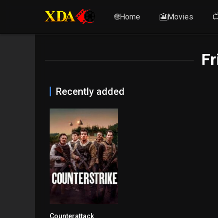
🌐Home
🎦Movies

Fr
Recently added
Counterattack
6