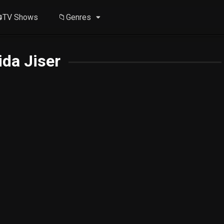
TV Shows
📁Genres
ida Jiser