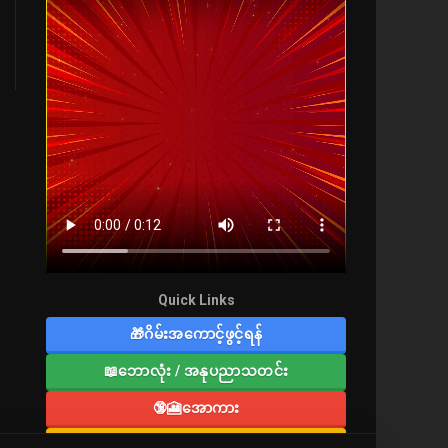
Quick Links
🎁ဂိမ်းအကောင့်ဖွင့်ရန်
📖ဘောလုံး / အနုပညာသတင်း
🔞🎦အောကား
🔞လူကြီးစာပေ