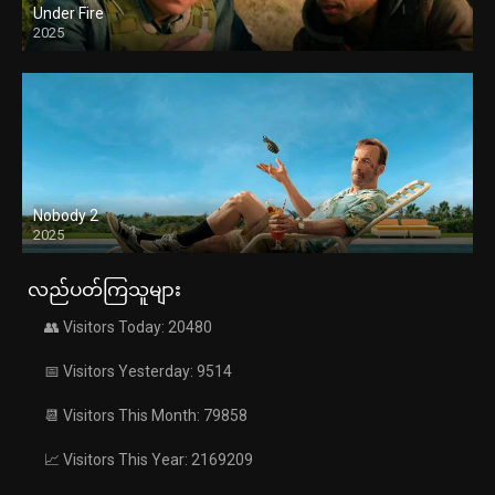
Under Fire
2025
Nobody 2
2025
လည်ပတ်ကြသူများ
👥 Visitors Today: 20480
📅 Visitors Yesterday: 9514
📆 Visitors This Month: 79858
📈 Visitors This Year: 2169209