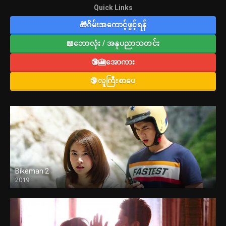
Quick Links
🎁ဂိမ်းအကောင့်ဖွင့်ရန်
📖ဘောလုံး / အနုပညာသတင်း
🔞🎦အောကား
🔞လူကြီးစာပေ
Bikeman 2
2019