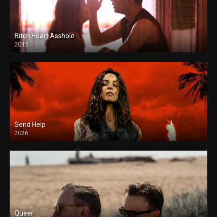
Bitch Heart Asshole
2015
Send Help
2026
Queer