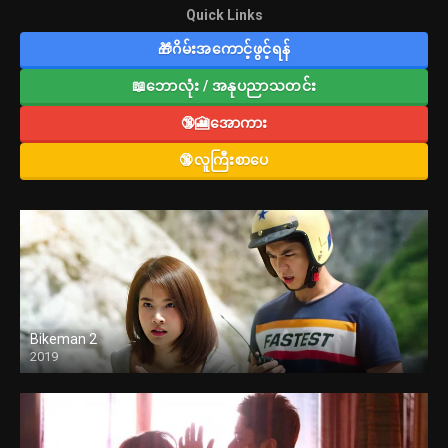
Quick Links
🎁ဂိမ်းအကောင့်ဖွင့်ရန်
📖ဘောလုံး / အနုပညာသတင်း
🔞🎦အောကား
🔞လူကြီးစာပေ
Bikeman 2
2019