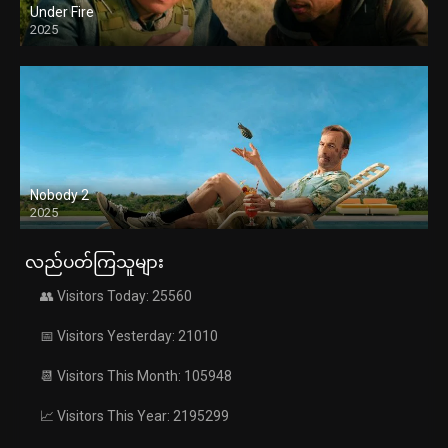
Under Fire
2025
Nobody 2
2025
လည်ပတ်ကြသူများ
👥 Visitors Today: 25560
📅 Visitors Yesterday: 21010
📆 Visitors This Month: 105948
📈 Visitors This Year: 2195299