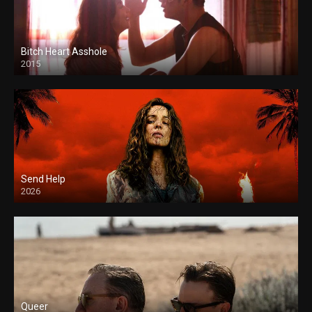
Bitch Heart Asshole
2015
Send Help
2026
Queer