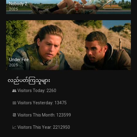
Nobody 2
2025
Under Fire
2025
လည်ပတ်ကြသူများ
👥 Visitors Today: 2260
📅 Visitors Yesterday: 13475
📆 Visitors This Month: 123599
📈 Visitors This Year: 2212950