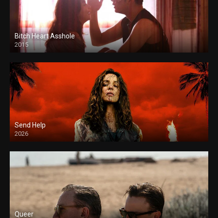
Bitch Heart Asshole
2015
Send Help
2026
Queer