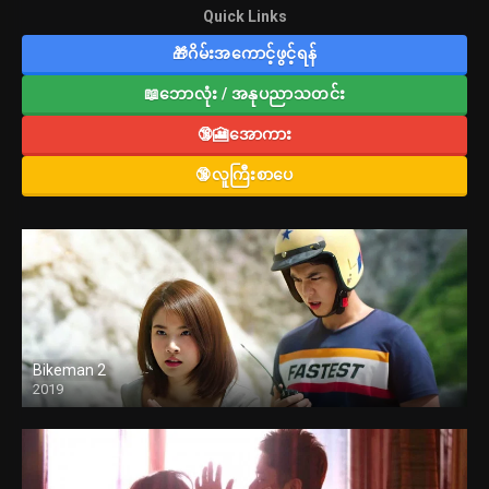
Quick Links
🎁ဂိမ်းအကောင့်ဖွင့်ရန်
📖ဘောလုံး / အနုပညာသတင်း
🔞🎦အောကား
🔞လူကြီးစာပေ
Bikeman 2
2019