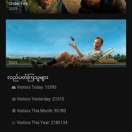
Under Fire
2025
Nobody 2
2025
လည်ပတ်ကြသူများ
👥 Visitors Today: 15395
📅 Visitors Yesterday: 21010
📆 Visitors This Month: 95783
📈 Visitors This Year: 2185134