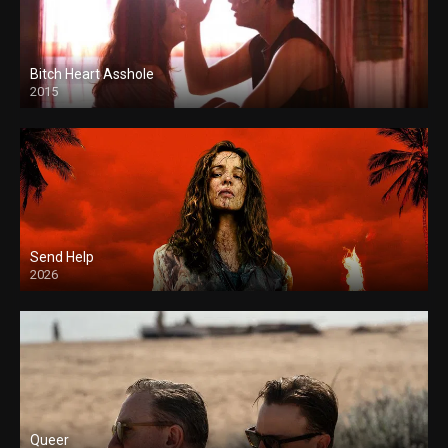
Bitch Heart Asshole
2015
Send Help
2026
Queer