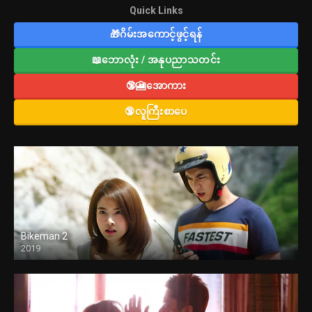
Quick Links
🎁ဂိမ်းအကောင့်ဖွင့်ရန်
📖ဘောလုံး / အနုပညာသတင်း
🔞🎦အောကား
🔞လူကြီးစာပေ
Bikeman 2
2019