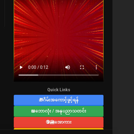
Quick Links
🎁ဂိမ်းအကောင့်ဖွင့်ရန်
📖ဘောလုံး / အနုပညာသတင်း
🔞🎦အောကား
🔞လူကြီးစာပေ