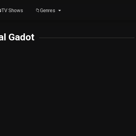
TV Shows
📁Genres
al Gadot