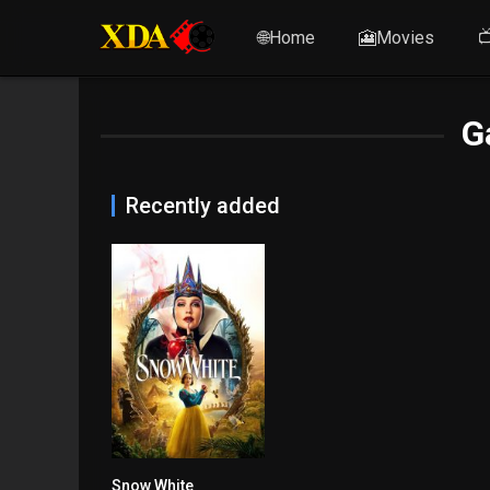
🌐Home
🎦Movies

G
Recently added
Snow White
1.6