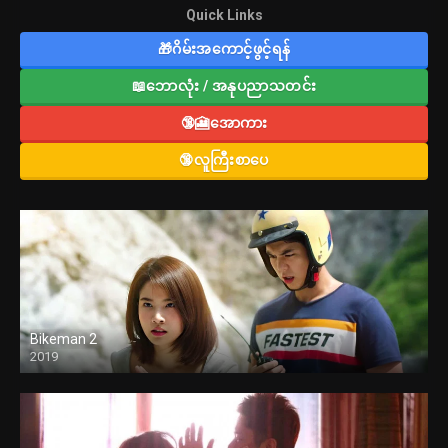
Quick Links
🎁ဂိမ်းအကောင့်ဖွင့်ရန်
📖ဘောလုံး / အနုပညာသတင်း
🔞🎦အောကား
🔞လူကြီးစာပေ
Bikeman 2
2019