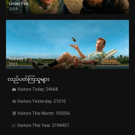
Under Fire
2025
Nobody 2
2025
လည်ပတ်ကြသူများ
👥 Visitors Today: 24668
📅 Visitors Yesterday: 21010
📆 Visitors This Month: 105056
📈 Visitors This Year: 2194407