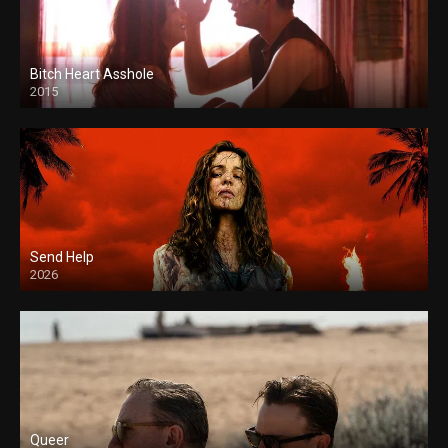
Bitch Heart Asshole
2015
Send Help
2026
Queer