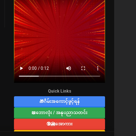
Quick Links
🎁ဂိမ်းအကောင့်ဖွင့်ရန်
📖ဘောလုံး / အနုပညာသတင်း
🔞🎦အောကား
🔞လူကြီးစာပေ