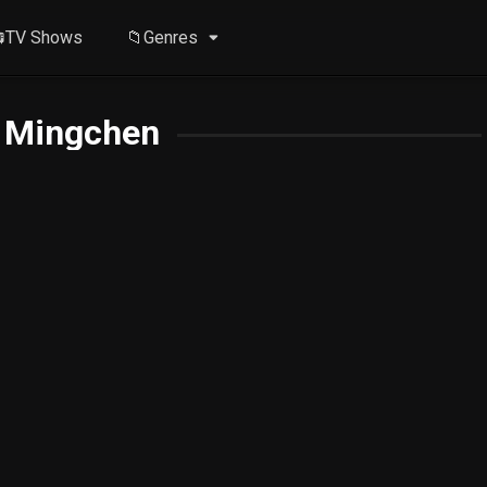
TV Shows
📁Genres
 Mingchen