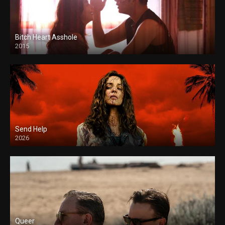
Bitch Heart Asshole
2015
Send Help
2026
Queer