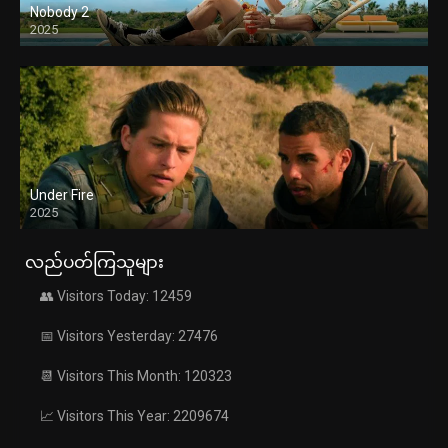
Nobody 2
2025
Under Fire
2025
လည်ပတ်ကြသူများ
👥 Visitors Today: 12459
📅 Visitors Yesterday: 27476
📆 Visitors This Month: 120323
📈 Visitors This Year: 2209674