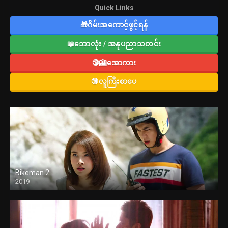
Quick Links
🎁ဂိမ်းအကောင့်ဖွင့်ရန်
📖ဘောလုံး / အနုပညာသတင်း
🔞🎦အောကား
🔞လူကြီးစာပေ
Bikeman 2
2019