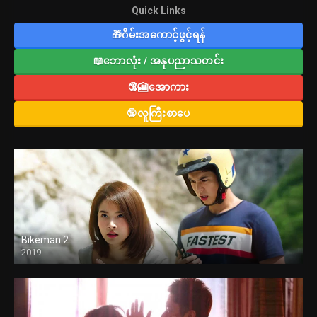
Quick Links
🎁ဂိမ်းအကောင့်ဖွင့်ရန်
📖ဘောလုံး / အနုပညာသတင်း
🔞🎦အောကား
🔞လူကြီးစာပေ
Bikeman 2
2019