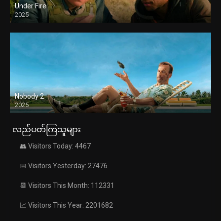
Under Fire
2025
Nobody 2
2025
လည်ပတ်ကြသူများ
👥 Visitors Today: 4467
📅 Visitors Yesterday: 27476
📆 Visitors This Month: 112331
📈 Visitors This Year: 2201682