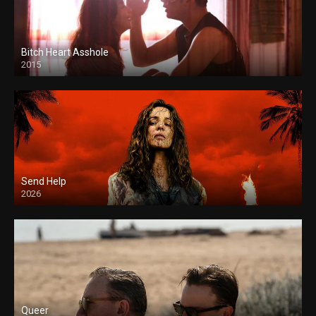
Bitch Heart Asshole
2015
Send Help
2026
Queer