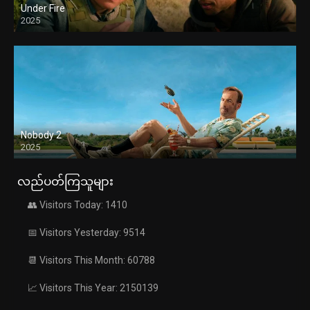
Under Fire
2025
Nobody 2
2025
လည်ပတ်ကြသူများ
👥 Visitors Today: 1410
📅 Visitors Yesterday: 9514
📆 Visitors This Month: 60788
📈 Visitors This Year: 2150139