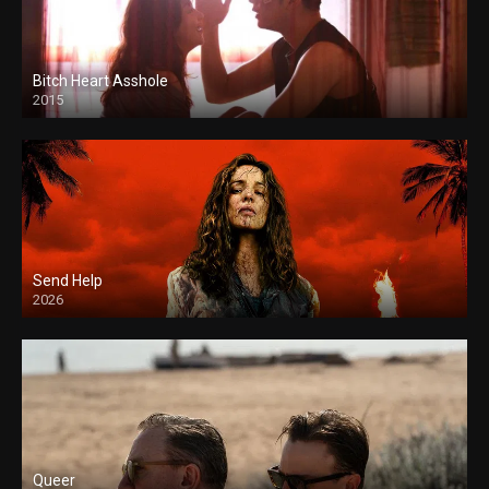
Bitch Heart Asshole
2015
Send Help
2026
Queer