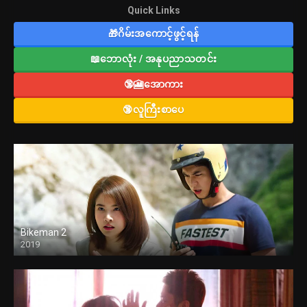
Quick Links
🎁ဂိမ်းအကောင့်ဖွင့်ရန်
📖ဘောလုံး / အနုပညာသတင်း
🔞🎦အောကား
🔞လူကြီးစာပေ
Bikeman 2
2019