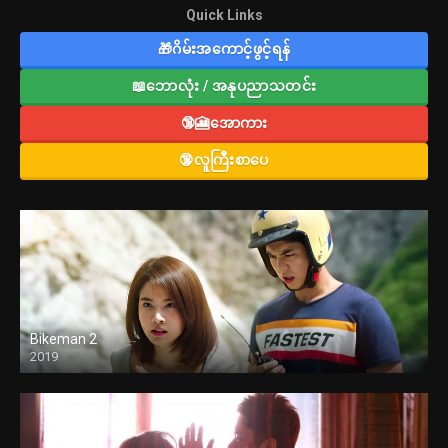
Quick Links
🎁ဂိမ်းအကောင့်ဖွင့်ရန်
📖ဘောလုံး / အနုပညာသတင်း
🔞🎦အောကား
🔞လူကြီးစာပေ
Bikeman 2
2019