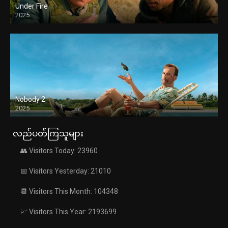
Under Fire
2025
Nobody 2
2025
လည်ပတ်ကြသူများ
👥 Visitors Today: 23960
📅 Visitors Yesterday: 21010
📆 Visitors This Month: 104348
📈 Visitors This Year: 2193699