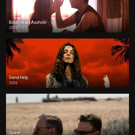
Bitch Heart Asshole
2015
Send Help
2026
Queer