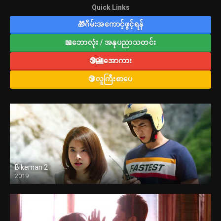
Quick Links
🎁ဂိမ်းအကောင့်ဖွင့်ရန်
📖ဘောလုံး / အနုပညာသတင်း
🔞🎦အောကား
🔞လူကြီးစာပေ
Bikeman 2
2019