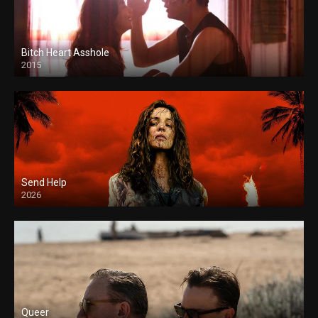
Bitch Heart Asshole
2015
Send Help
2026
Queer