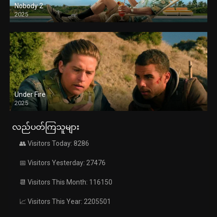
Nobody 2
2025
Under Fire
2025
လည်ပတ်ကြသူများ
👥 Visitors Today: 8286
📅 Visitors Yesterday: 27476
📆 Visitors This Month: 116150
📈 Visitors This Year: 2205501