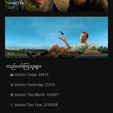
Under Fire
2025
Nobody 2
2025
လည်ပတ်ကြသူများ
👥 Visitors Today: 24619
📅 Visitors Yesterday: 21010
📆 Visitors This Month: 105007
📈 Visitors This Year: 2194358