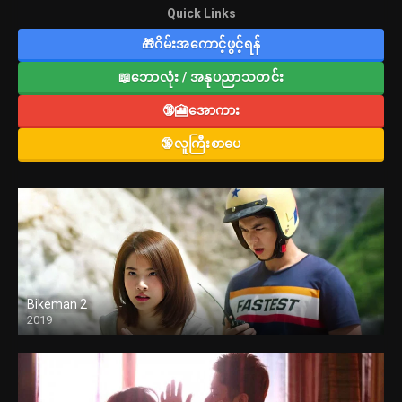
Quick Links
🎁ဂိမ်းအကောင့်ဖွင့်ရန်
📖ဘောလုံး / အနုပညာသတင်း
🔞🎦အောကား
🔞လူကြီးစာပေ
Bikeman 2
2019