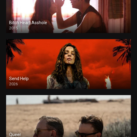
Bitch Heart Asshole
2015
Send Help
2026
Queer