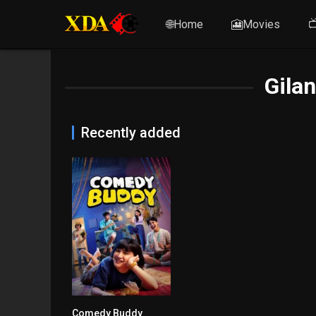
🌐Home
🎦Movies

Gila
Recently added
Comedy Buddy
7.4