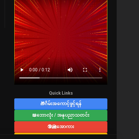
Quick Links
🎁ဂိမ်းအကောင့်ဖွင့်ရန်
📖ဘောလုံး / အနုပညာသတင်း
🔞🎦အောကား
🔞လူကြီးစာပေ