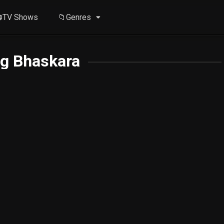
TV Shows
📁Genres
ng Bhaskara