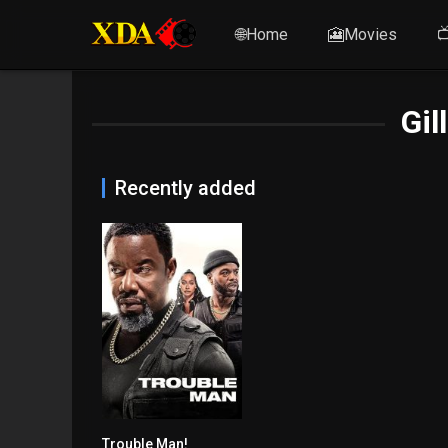
🌐Home
🎦Movies

Gil
Recently added
Trouble Man!
8.4