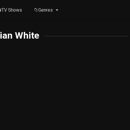
TV Shows
📁Genres
lian White