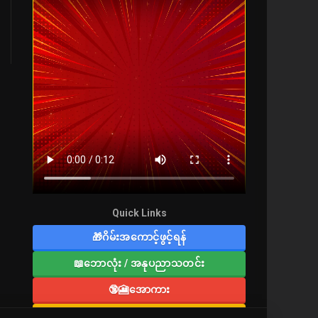
Quick Links
🎁ဂိမ်းအကောင့်ဖွင့်ရန်
📖ဘောလုံး / အနုပညာသတင်း
🔞🎦အောကား
🔞လူကြီးစာပေ