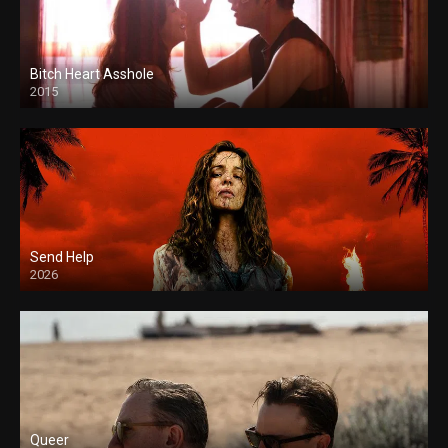
Bitch Heart Asshole
2015
Send Help
2026
Queer