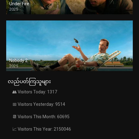
Under Fire
2025
Nobody 2
2025
လည်ပတ်ကြသူများ
👥 Visitors Today: 1317
📅 Visitors Yesterday: 9514
📆 Visitors This Month: 60695
📈 Visitors This Year: 2150046