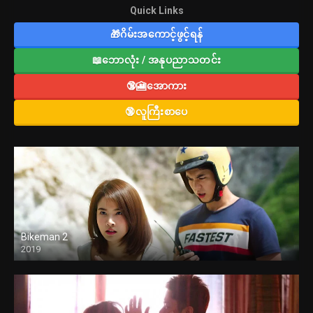
Quick Links
🎁ဂိမ်းအကောင့်ဖွင့်ရန်
📖ဘောလုံး / အနုပညာသတင်း
🔞🎦အောကား
🔞လူကြီးစာပေ
Bikeman 2
2019