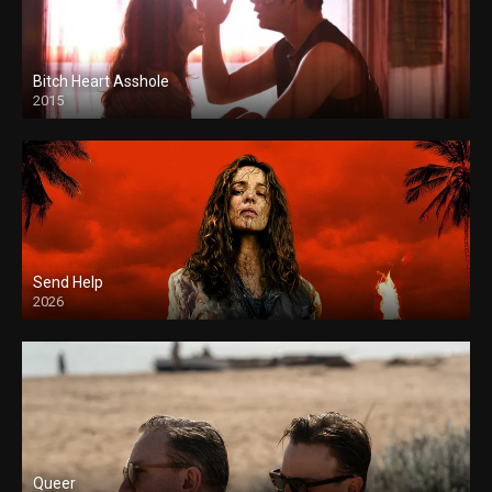
Bitch Heart Asshole
2015
Send Help
2026
Queer