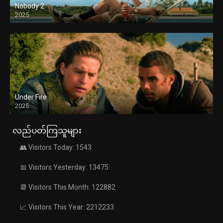
Nobody 2
2025
Under Fire
2025
လည်ပတ်ကြသူများ
👥 Visitors Today: 1543
📅 Visitors Yesterday: 13475
📆 Visitors This Month: 122882
📈 Visitors This Year: 2212233