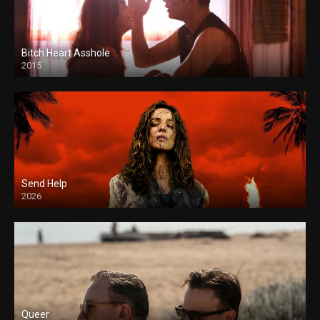
Bitch Heart Asshole
2015
Send Help
2026
Queer