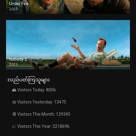
Under Fire
2025
Nobody 2
2025
လည်ပတ်ကြသူများ
👥 Visitors Today: 8006
📅 Visitors Yesterday: 13475
📆 Visitors This Month: 129345
📈 Visitors This Year: 2218696