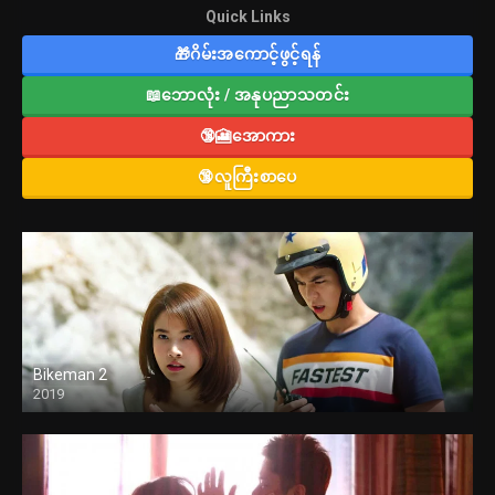
Quick Links
🎁ဂိမ်းအကောင့်ဖွင့်ရန်
📖ဘောလုံး / အနုပညာသတင်း
🔞🎦အောကား
🔞လူကြီးစာပေ
Bikeman 2
2019