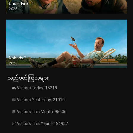
Under Fire
2025
Nobody 2
2025
လည်ပတ်ကြသူများ
👥 Visitors Today: 15218
📅 Visitors Yesterday: 21010
📆 Visitors This Month: 95606
📈 Visitors This Year: 2184957