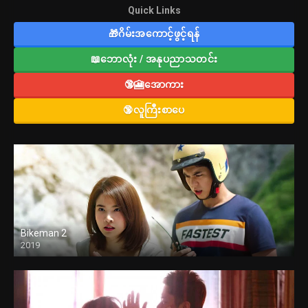
Quick Links
🎁ဂိမ်းအကောင့်ဖွင့်ရန်
📖ဘောလုံး / အနုပညာသတင်း
🔞🎦အောကား
🔞လူကြီးစာပေ
Bikeman 2
2019