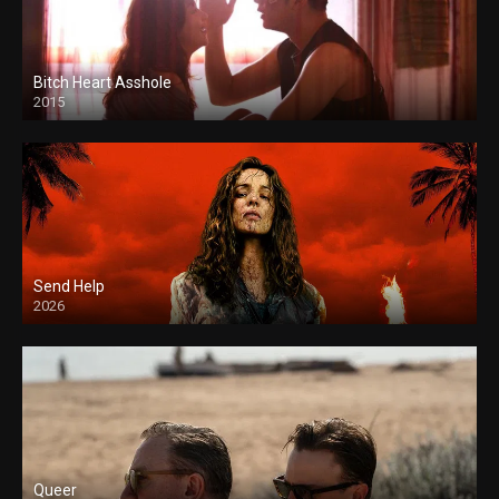
Bitch Heart Asshole
2015
Send Help
2026
Queer