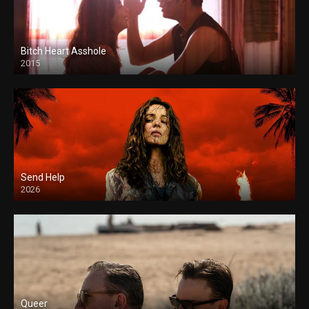
Bitch Heart Asshole
2015
Send Help
2026
Queer