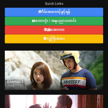
Quick Links
🎁ဂိမ်းအကောင့်ဖွင့်ရန်
📖ဘောလုံး / အနုပညာသတင်း
🔞🎦အောကား
🔞လူကြီးစာပေ
Bikeman 2
2019