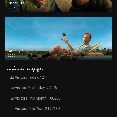
Under Fire
2025
Nobody 2
2025
လည်ပတ်ကြသူများ
👥 Visitors Today: 424
📅 Visitors Yesterday: 27476
📆 Visitors This Month: 108288
📈 Visitors This Year: 2197639