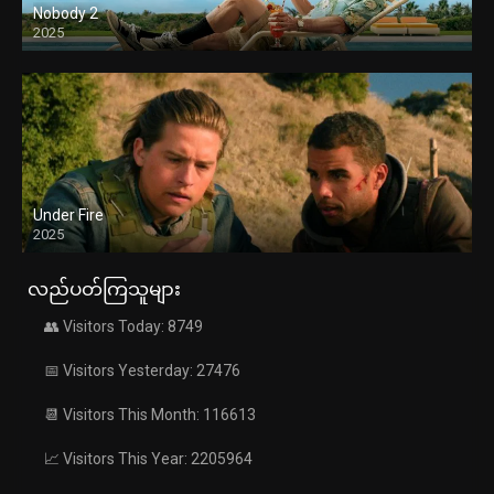
Nobody 2
2025
Under Fire
2025
လည်ပတ်ကြသူများ
👥 Visitors Today: 8749
📅 Visitors Yesterday: 27476
📆 Visitors This Month: 116613
📈 Visitors This Year: 2205964