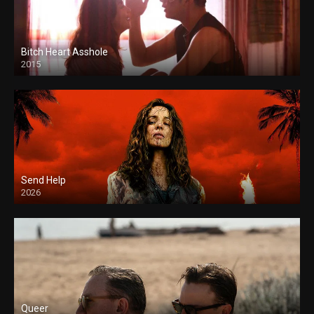
Bitch Heart Asshole
2015
Send Help
2026
Queer