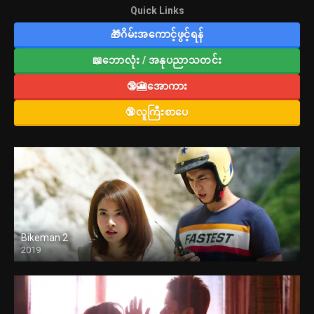
Quick Links
🎁ဂိမ်းအကောင့်ဖွင့်ရန်
📖ဘောလုံး / အနုပညာသတင်း
🔞🎦အောကား
🔞လူကြီးစာပေ
Bikeman 2
2019