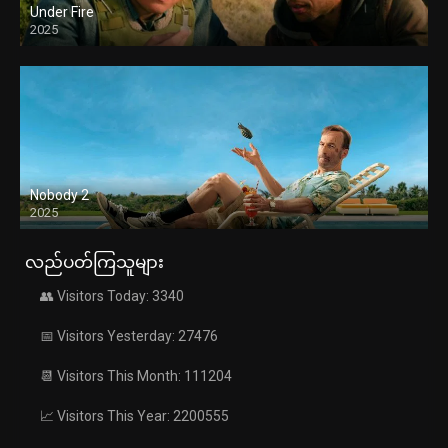
Under Fire
2025
Nobody 2
2025
လည်ပတ်ကြသူများ
👥 Visitors Today: 3340
📅 Visitors Yesterday: 27476
📆 Visitors This Month: 111204
📈 Visitors This Year: 2200555