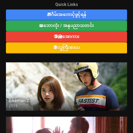
Quick Links
🎁ဂိမ်းအကောင့်ဖွင့်ရန်
📖ဘောလုံး / အနုပညာသတင်း
🔞🎦အောကား
🔞လူကြီးစာပေ
Bikeman 2
2019