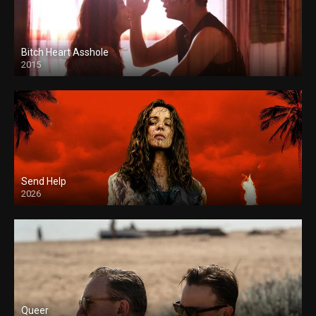
Bitch Heart Asshole
2015
Send Help
2026
Queer