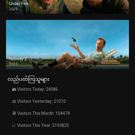
Under Fire
2025
Nobody 2
2025
လည်ပတ်ကြသူများ
👥 Visitors Today: 24086
📅 Visitors Yesterday: 21010
📆 Visitors This Month: 104474
📈 Visitors This Year: 2193825