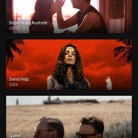
Bitch Heart Asshole
2015
Send Help
2026
Queer