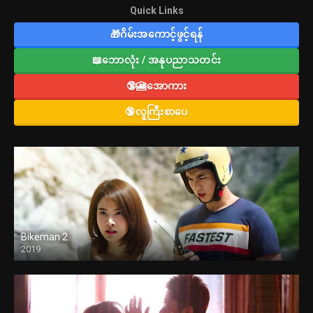
Quick Links
🎁ဂိမ်းအကောင့်ဖွင့်ရန်
📖ဘောလုံး / အနုပညာသတင်း
🔞🎦အောကား
🔞လူကြီးစာပေ
Bikeman 2
2019