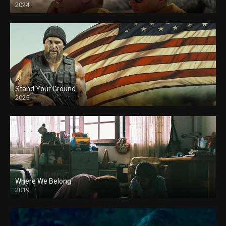
2024
Stand Your Ground
2025
Where We Belong
2019