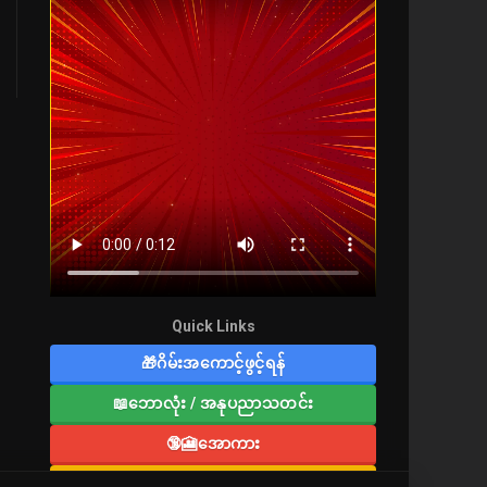
Quick Links
🎁ဂိမ်းအကောင့်ဖွင့်ရန်
📖ဘောလုံး / အနုပညာသတင်း
🔞🎦အောကား
🔞လူကြီးစာပေ