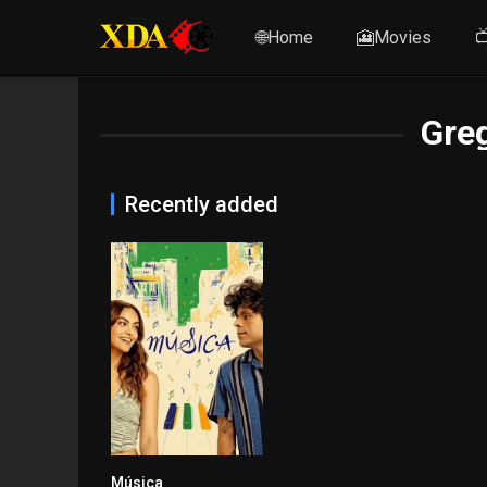
🌐Home
🎦Movies

Gre
Recently added
Música
0