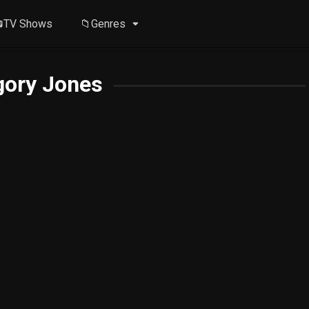
TV Shows
📁Genres
gory Jones