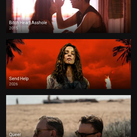
Bitch Heart Asshole
2015
Send Help
2026
Queer