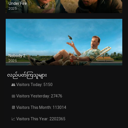
Under Fire
2025
Nobody 2
2025
လည်ပတ်ကြသူများ
👥 Visitors Today: 5150
📅 Visitors Yesterday: 27476
📆 Visitors This Month: 113014
📈 Visitors This Year: 2202365