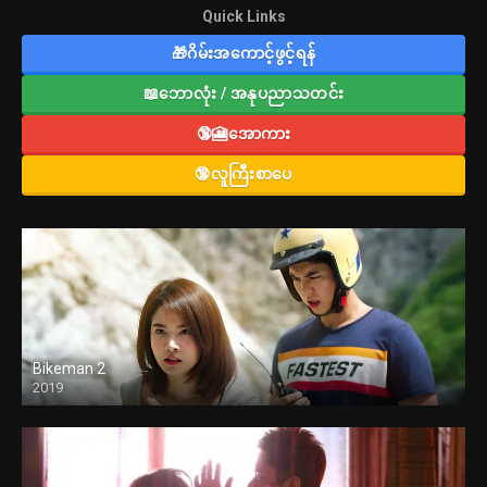
Quick Links
🎁ဂိမ်းအကောင့်ဖွင့်ရန်
📖ဘောလုံး / အနုပညာသတင်း
🔞🎦အောကား
🔞လူကြီးစာပေ
Bikeman 2
2019