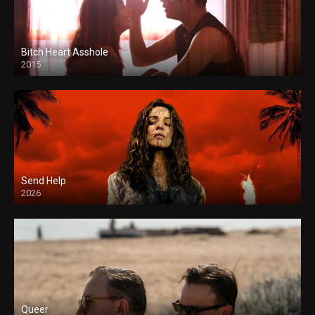
Bitch Heart Asshole
2015
Send Help
2026
Queer