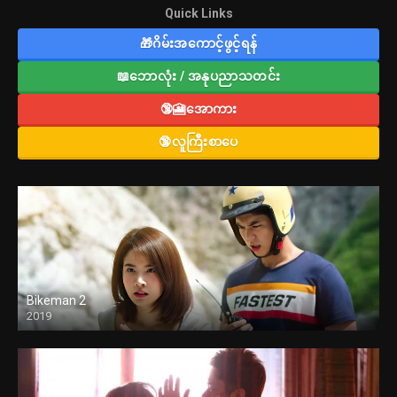
Quick Links
🎁ဂိမ်းအကောင့်ဖွင့်ရန်
📖ဘောလုံး / အနုပညာသတင်း
🔞🎦အောကား
🔞လူကြီးစာပေ
Bikeman 2
2019