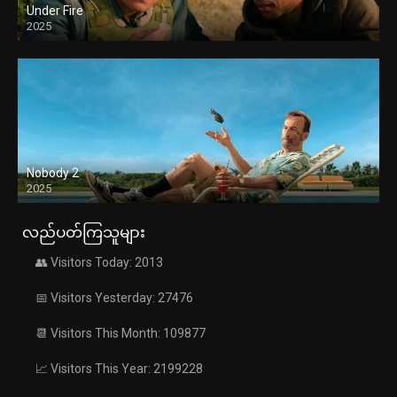
Under Fire
2025
Nobody 2
2025
လည်ပတ်ကြသူများ
👥 Visitors Today: 2013
📅 Visitors Yesterday: 27476
📆 Visitors This Month: 109877
📈 Visitors This Year: 2199228