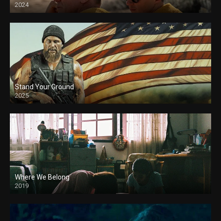
2024
Stand Your Ground
2025
Where We Belong
2019