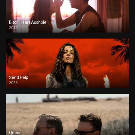
Bitch Heart Asshole
2015
Send Help
2026
Queer