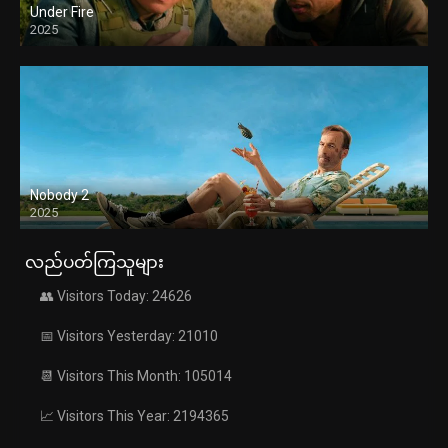
Under Fire
2025
Nobody 2
2025
လည်ပတ်ကြသူများ
👥 Visitors Today: 24626
📅 Visitors Yesterday: 21010
📆 Visitors This Month: 105014
📈 Visitors This Year: 2194365