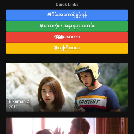
Quick Links
🎁ဂိမ်းအကောင့်ဖွင့်ရန်
📖ဘောလုံး / အနုပညာသတင်း
🔞🎦အောကား
🔞လူကြီးစာပေ
Bikeman 2
2019