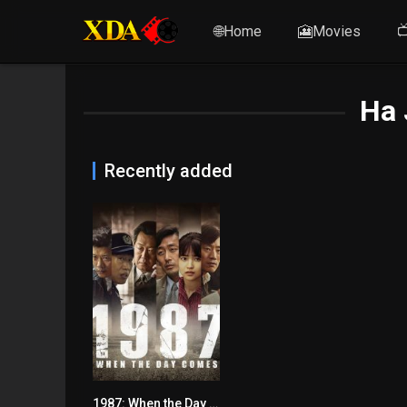
🌐Home
🎦Movies

Ha 
Recently added
1987: When the Day Comes
7.8