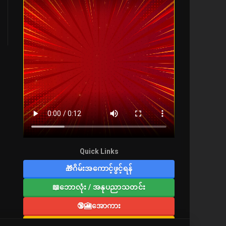
Quick Links
🎁ဂိမ်းအကောင့်ဖွင့်ရန်
📖ဘောလုံး / အနုပညာသတင်း
🔞🎦အောကား
🔞လူကြီးစာပေ