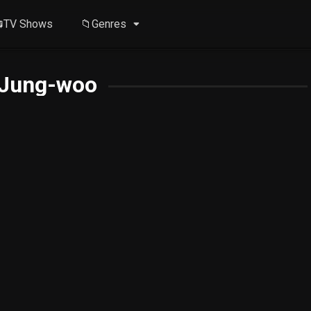
TV Shows
📁Genres
Jung-woo