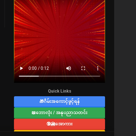
Quick Links
🎁ဂိမ်းအကောင့်ဖွင့်ရန်
📖ဘောလုံး / အနုပညာသတင်း
🔞🎦အောကား
🔞လူကြီးစာပေ