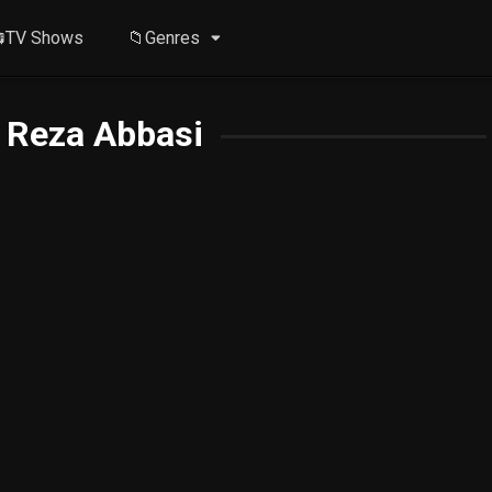
TV Shows
📁Genres
 Reza Abbasi