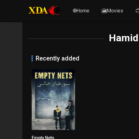
🌐Home
🎦Movies

Hamid
Recently added
Empty Nets
6.5