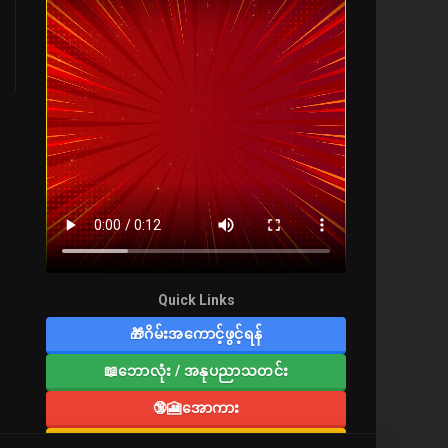
Quick Links
🎁ဂိမ်းအကောင့်ဖွင့်ရန်
📖ဘောလုံး / အနုပညာသတင်း
🔞🎦အောကား
🔞လူကြီးစာပေ