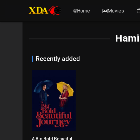
🌐Home
🎦Movies

Hamis
Recently added
A Big Bold Beautiful Journey
6.1