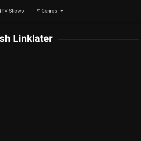
TV Shows
📁Genres
h Linklater