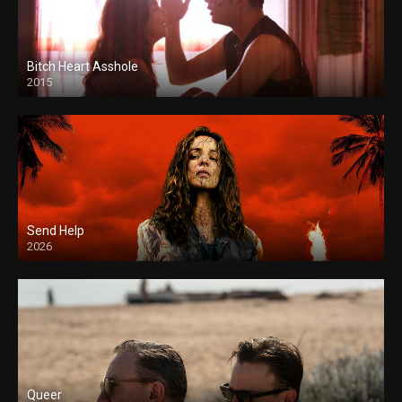
Bitch Heart Asshole
2015
Send Help
2026
Queer