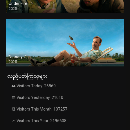
Under Fire
2025
Nobody 2
2025
လည်ပတ်ကြသူများ
👥 Visitors Today: 26869
📅 Visitors Yesterday: 21010
📆 Visitors This Month: 107257
📈 Visitors This Year: 2196608