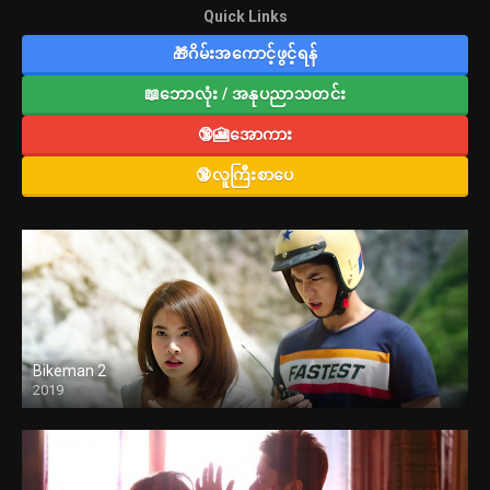
Quick Links
🎁ဂိမ်းအကောင့်ဖွင့်ရန်
📖ဘောလုံး / အနုပညာသတင်း
🔞🎦အောကား
🔞လူကြီးစာပေ
Bikeman 2
2019