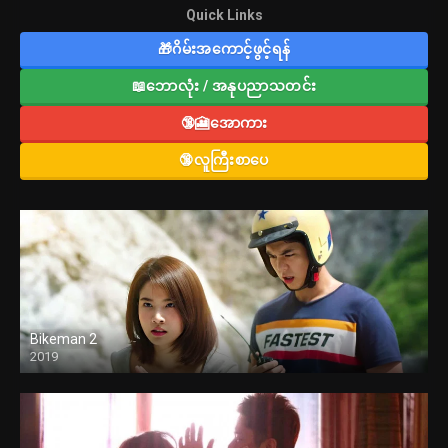
Quick Links
🎁ဂိမ်းအကောင့်ဖွင့်ရန်
📖ဘောလုံး / အနုပညာသတင်း
🔞🎦အောကား
🔞လူကြီးစာပေ
Bikeman 2
2019