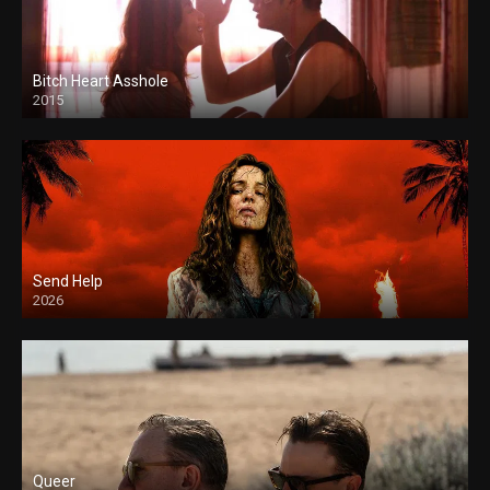
Bitch Heart Asshole
2015
Send Help
2026
Queer