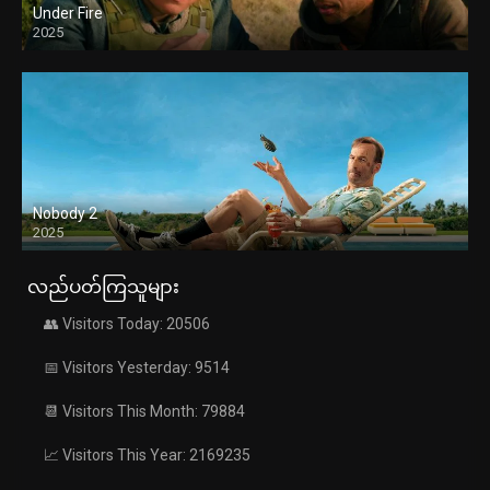
Under Fire
2025
Nobody 2
2025
လည်ပတ်ကြသူများ
👥 Visitors Today: 20506
📅 Visitors Yesterday: 9514
📆 Visitors This Month: 79884
📈 Visitors This Year: 2169235