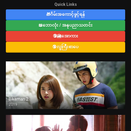
Quick Links
🎁ဂိမ်းအကောင့်ဖွင့်ရန်
📖ဘောလုံး / အနုပညာသတင်း
🔞🎦အောကား
🔞လူကြီးစာပေ
Bikeman 2
2019