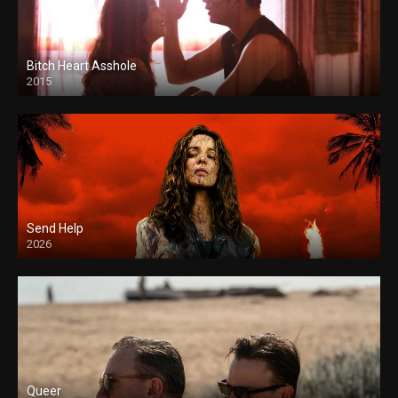
Bitch Heart Asshole
2015
Send Help
2026
Queer