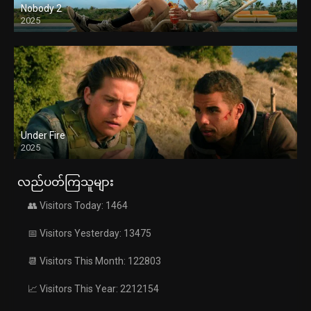
Nobody 2
2025
Under Fire
2025
လည်ပတ်ကြသူများ
👥 Visitors Today: 1464
📅 Visitors Yesterday: 13475
📆 Visitors This Month: 122803
📈 Visitors This Year: 2212154