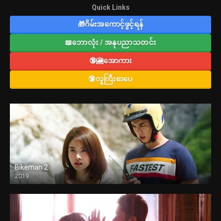
Quick Links
🎁ဂိမ်းအကောင့်ဖွင့်ရန်
📖ဘောလုံး / အနုပညာသတင်း
🔞🎦အောကား
🔞လူကြီးစာပေ
Bikeman 2
2019