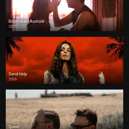
Bitch Heart Asshole
2015
Send Help
2026
Queer