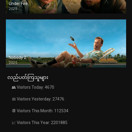
Under Fire
2025
Nobody 2
2025
လည်ပတ်ကြသူများ
👥 Visitors Today: 4670
📅 Visitors Yesterday: 27476
📆 Visitors This Month: 112534
📈 Visitors This Year: 2201885