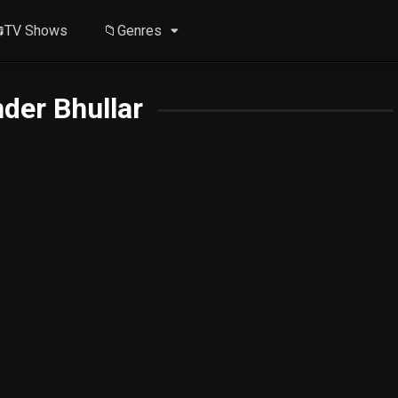
TV Shows
📁Genres
der Bhullar