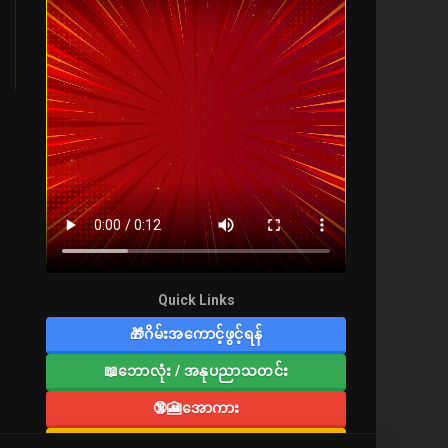
Quick Links
🎁ဂိမ်းအကောင့်ဖွင့်ရန်
📖ဘောလုံး / အနုပညာသတင်း
🔞🎦အောကား
🔞လူကြီးစာပေ