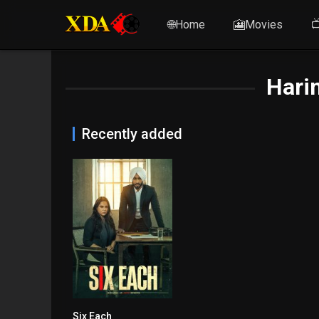
🌐Home
🎦Movies

Harin
Recently added
Six Each
n/A