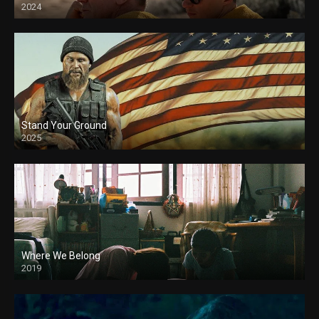
2024
Stand Your Ground
2025
Where We Belong
2019