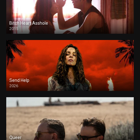
Bitch Heart Asshole
2015
Send Help
2026
Queer