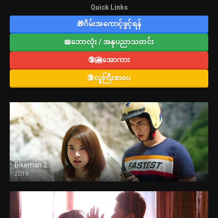
Quick Links
🎁ဂိမ်းအကောင့်ဖွင့်ရန်
📖ဘောလုံး / အနုပညာသတင်း
🔞🎦အောကား
🔞လူကြီးစာပေ
Bikeman 2
2019