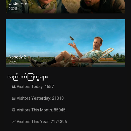
Under Fire
2025
Nobody 2
2025
လည်ပတ်ကြသူများ
👥 Visitors Today: 4657
📅 Visitors Yesterday: 21010
📆 Visitors This Month: 85045
📈 Visitors This Year: 2174396