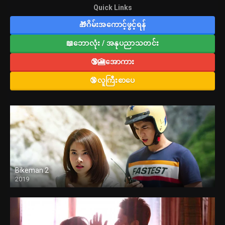
Quick Links
🎁ဂိမ်းအကောင့်ဖွင့်ရန်
📖ဘောလုံး / အနုပညာသတင်း
🔞🎦အောကား
🔞လူကြီးစာပေ
Bikeman 2
2019