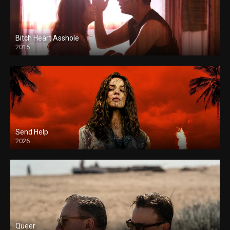
Bitch Heart Asshole
2015
Send Help
2026
Queer