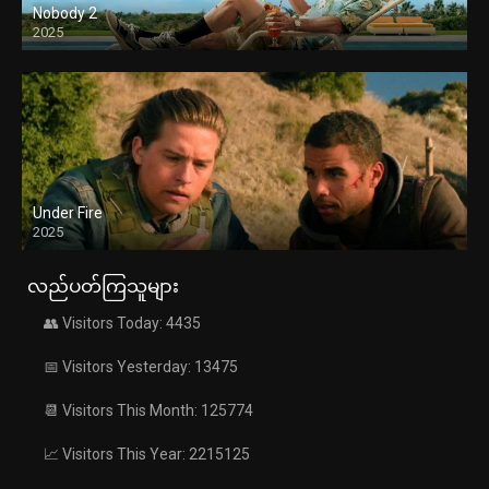
Nobody 2
2025
Under Fire
2025
လည်ပတ်ကြသူများ
👥 Visitors Today: 4435
📅 Visitors Yesterday: 13475
📆 Visitors This Month: 125774
📈 Visitors This Year: 2215125