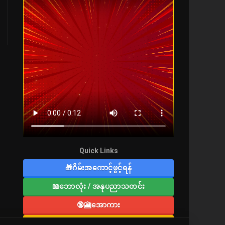
Quick Links
🎁ဂိမ်းအကောင့်ဖွင့်ရန်
📖ဘောလုံး / အနုပညာသတင်း
🔞🎦အောကား
🔞လူကြီးစာပေ