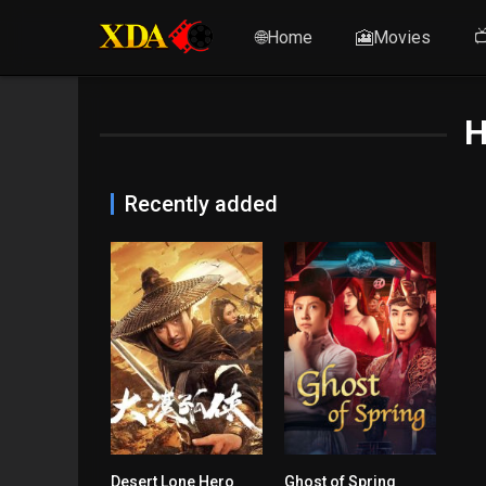
🌐Home
🎦Movies

H
Recently added
Desert Lone Hero
Ghost of Spring
n/A
n/A