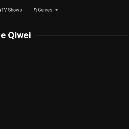
TV Shows
📁Genres
e Qiwei