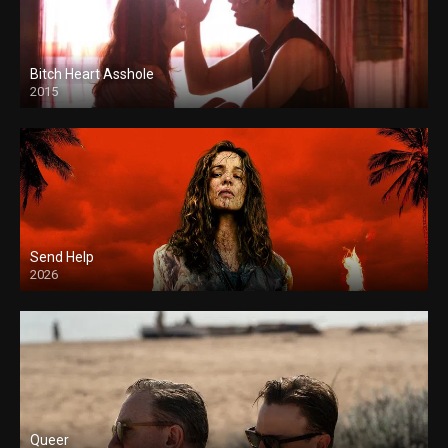
Bitch Heart Asshole
2015
Send Help
2026
Queer