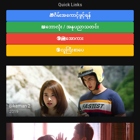
Quick Links
🎁ဂိမ်းအကောင့်ဖွင့်ရန်
📖ဘောလုံး / အနုပညာသတင်း
🔞🎦အောကား
🔞လူကြီးစာပေ
Bikeman 2
2019