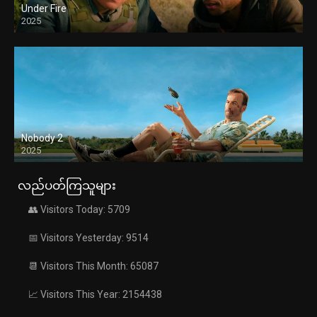
Under Fire
2025
Nobody 2
2025
လည်ပတ်ကြသူများ
👥 Visitors Today: 5709
📅 Visitors Yesterday: 9514
📆 Visitors This Month: 65087
📈 Visitors This Year: 2154438