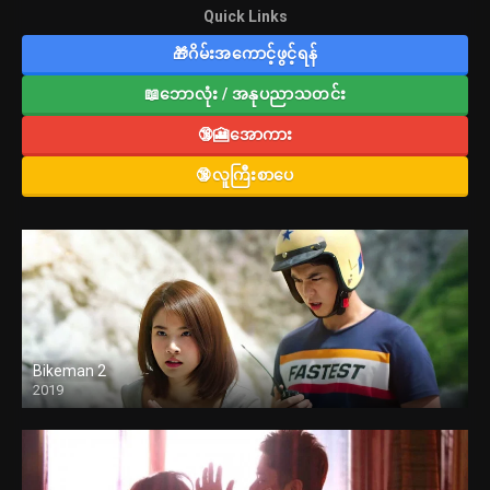
Quick Links
🎁ဂိမ်းအကောင့်ဖွင့်ရန်
📖ဘောလုံး / အနုပညာသတင်း
🔞🎦အောကား
🔞လူကြီးစာပေ
Bikeman 2
2019