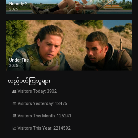
Nobody 2
2025
Under Fire
2025
လည်ပတ်ကြသူများ
👥 Visitors Today: 3902
📅 Visitors Yesterday: 13475
📆 Visitors This Month: 125241
📈 Visitors This Year: 2214592