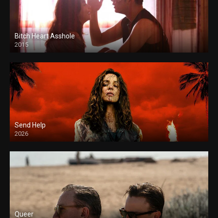
Bitch Heart Asshole
2015
Send Help
2026
Queer