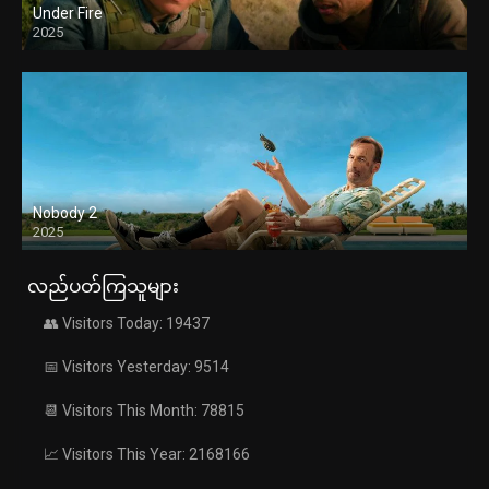
Under Fire
2025
Nobody 2
2025
လည်ပတ်ကြသူများ
👥 Visitors Today: 19437
📅 Visitors Yesterday: 9514
📆 Visitors This Month: 78815
📈 Visitors This Year: 2168166