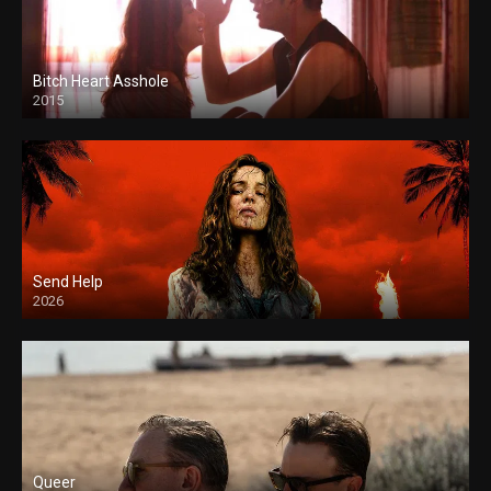
Bitch Heart Asshole
2015
Send Help
2026
Queer