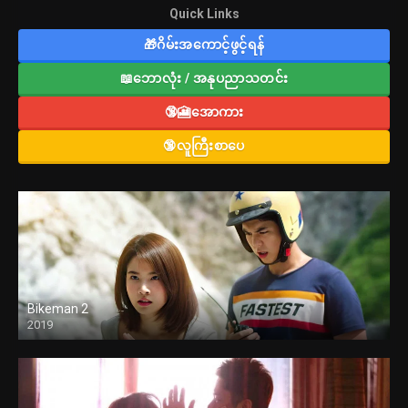
Quick Links
🎁ဂိမ်းအကောင့်ဖွင့်ရန်
📖ဘောလုံး / အနုပညာသတင်း
🔞🎦အောကား
🔞လူကြီးစာပေ
Bikeman 2
2019