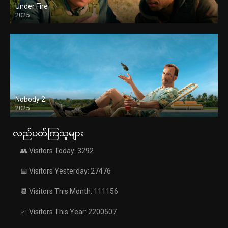
Under Fire
2025
Nobody 2
2025
လည်ပတ်ကြသူများ
👥 Visitors Today: 3292
📅 Visitors Yesterday: 27476
📆 Visitors This Month: 111156
📈 Visitors This Year: 2200507