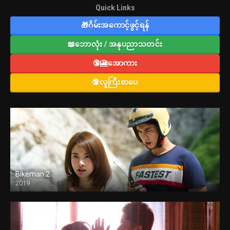
Quick Links
🎁ဂိမ်းအကောင့်ဖွင့်ရန်
📖ဘောလုံး / အနုပညာသတင်း
🔞🎦အောကား
🔞လူကြီးစာပေ
Bikeman 2
2019