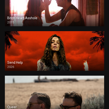
Bitch Heart Asshole
2015
Send Help
2026
Queer